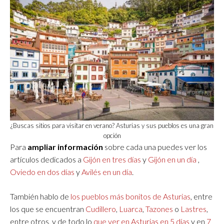
¿Buscas sitios para visitar en verano? Asturias y sus pueblos es una gran
opción
Para
ampliar información
sobre cada una puedes ver los
artículos dedicados a
Gijón en tres días
y
Gijón en un día
,
Oviedo en dos días
y
Avilés en un día
.
También hablo de
los pueblos más bonitos de Asturias
, entre
los que se encuentran
Cudillero
,
Luarca
,
Tazones
o
Lastres
,
entre otros, y de todo lo
que ver en Asturias en 5 días
y en
7