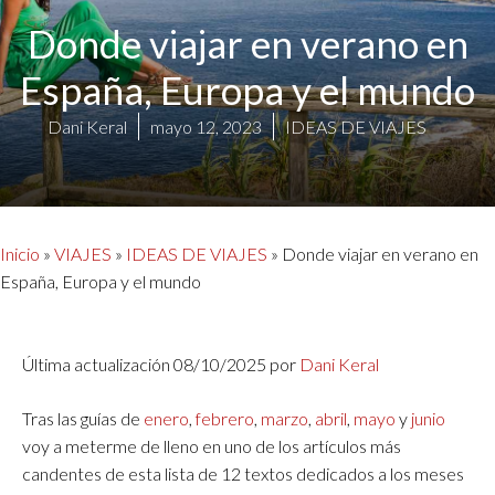
Donde viajar en verano en
España, Europa y el mundo
Dani Keral
mayo 12, 2023
IDEAS DE VIAJES
Inicio
»
VIAJES
»
IDEAS DE VIAJES
»
Donde viajar en verano en
España, Europa y el mundo
Última actualización 08/10/2025 por
Dani Keral
Tras las guías de
enero
,
febrero
,
marzo
,
abril
,
mayo
y
junio
voy a meterme de lleno en uno de los artículos más
candentes de esta lista de 12 textos dedicados a los meses