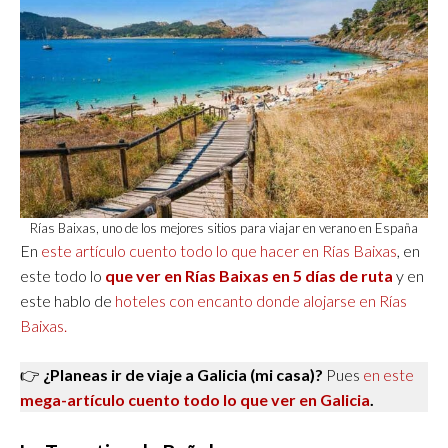
Rías Baixas, uno de los mejores sitios para viajar en verano en España
En
este artículo cuento todo lo que hacer en Rías Baixas
, en
este todo lo
que ver en Rías Baixas en 5 días de ruta
y en
este hablo de
hoteles con encanto donde alojarse en Rías
Baixas.
👉
¿Planeas ir de viaje a Galicia (mi casa)?
Pues
en este
mega-artículo cuento todo lo que ver en Galicia
.