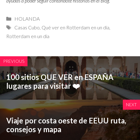
ayudas a poder seguir contándote historias en el blog.
Categorías
HOLANDA
Etiquetas
Casas Cubo
,
Qué ver en Rotterdam en un día
,
Rotterdam en un día
PREVIOUS
100 sitios QUE VER en ESPAÑA
lugares para visitar ❤️
NEXT
Viaje por costa oeste de EEUU ruta,
consejos y mapa