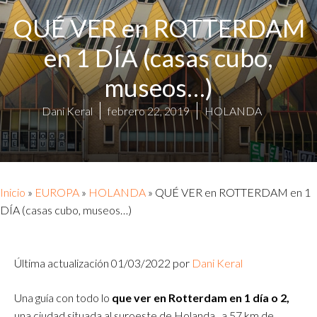
QUÉ VER en ROTTERDAM
en 1 DÍA (casas cubo,
museos…)
Dani Keral
febrero 22, 2019
HOLANDA
Inicio
»
EUROPA
»
HOLANDA
»
QUÉ VER en ROTTERDAM en 1
DÍA (casas cubo, museos…)
Última actualización 01/03/2022 por
Dani Keral
Una guía con todo lo
que ver en
Rotterdam en 1 día
o 2,
una ciudad situada al suroeste de Holanda , a 57 km de