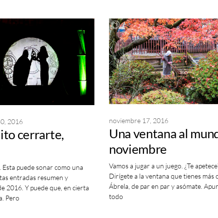
noviembre 17, 2016
30, 2016
Una ventana al mun
to cerrarte,
noviembre
Vamos a jugar a un juego. ¿Te apetece
o. Esta puede sonar como una
Dirígete a la ventana que tienes más 
tas entradas resumen y
Ábrela, de par en par y asómate. Apu
e 2016. Y puede que, en cierta
todo
a. Pero