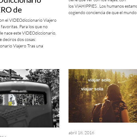
los VIAHIPPIES . Los humanos estam
ERO de
cogiendo conciencia de que el mundo
BRAS
on el VIDEOdiccionario Viajero
 favoritas. Para los que no
ITAS (3)
de nace este VIDEOdiccionario,
 deciros dos cosas:
onario Viajero Tras una
abril 18, 2016