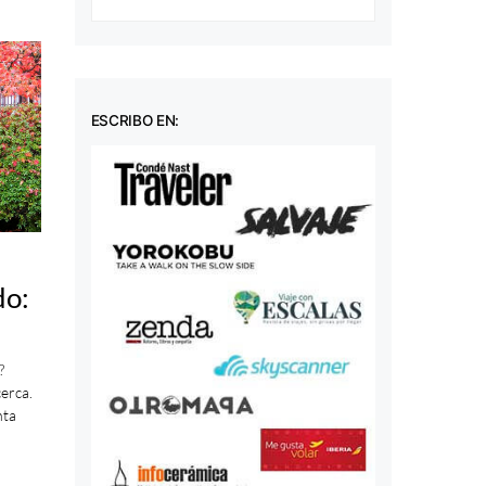
ESCRIBO EN:
do:
?
cerca.
nta