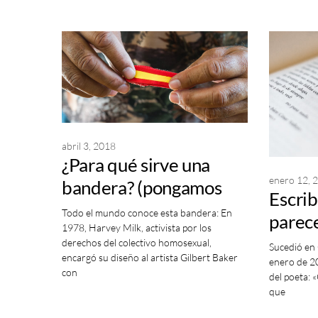
abril 3, 2018
¿Para qué sirve una
enero 12, 
bandera? (pongamos
Escrib
que hablo de España)
Todo el mundo conoce esta bandera: En
parece
1978, Harvey Milk, activista por los
Ángel
derechos del colectivo homosexual,
Sucedió en
encargó su diseño al artista Gilbert Baker
enero de 2
con
del poeta: 
que