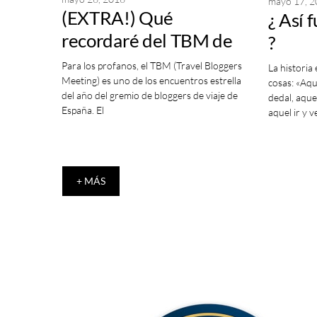
mayo 17, 
(EXTRA!) Qué
¿ Así 
recordaré del TBM de
?
Andorra
Para los profanos, el TBM (Travel Bloggers
La historia 
Meeting) es uno de los encuentros estrella
cosas: «Aqu
del año del gremio de bloggers de viaje de
dedal, aque
España. El
aquel ir y v
+ MÁS