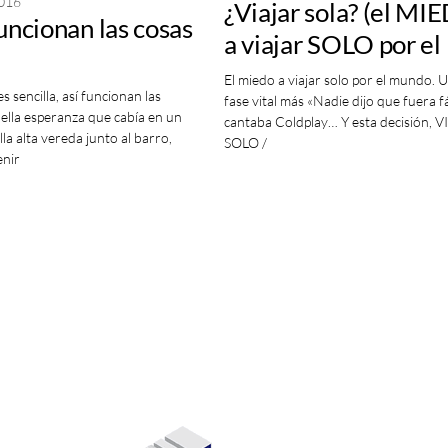
2016
¿Viajar sola? (el M
funcionan las cosas
a viajar SOLO por el
MUNDO)
El miedo a viajar solo por el mundo. 
es sencilla, así funcionan las
fase vital más «Nadie dijo que fuera fá
ella esperanza que cabía en un
cantaba Coldplay… Y esta decisión, 
lla alta vereda junto al barro,
SOLO /
enir