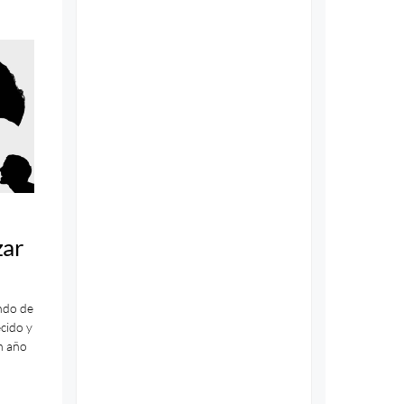
zar
ndo de
cido y
n año