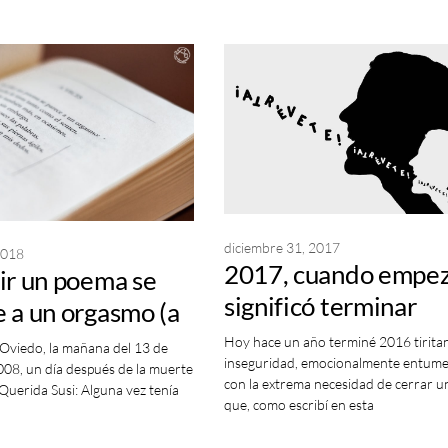
diciembre 31, 2017
2018
2017, cuando empe
ir un poema se
significó terminar
 a un orgasmo (a
 González)
Hoy hace un año terminé 2016 tirita
 Oviedo, la mañana del 13 de
inseguridad, emocionalmente entume
008, un día después de la muerte
con la extrema necesidad de cerrar u
«Querida Susi: Alguna vez tenía
que, como escribí en esta