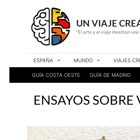
Saltar
al
contenido
UN VIAJE CRE
"El arte y el viaje inventan un
ESPAÑA
MUNDO
VIAJES CR
GUÍA COSTA OESTE
GUÍA DE MADRID
ENSAYOS SOBRE 