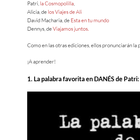
Patri,
la Cosmopolilla
,
Alicia, de
los Viajes de Ali
David Macharia, de
Esta en tu mundo
Dennys, de
Viajamos juntos.
Como en las otras ediciones, ellos pronunciarán la p
¡A aprender!
1. La palabra favorita en DANÉS de Patri: