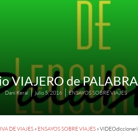
io VIAJERO de PALABRA
Dani Keral
julio 5, 2016
ENSAYOS SOBRE VIAJES
VA DE VIAJES
»
ENSAYOS SOBRE VIAJES
»
VIDEOdiccionari