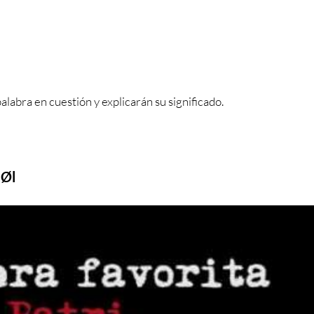
alabra en cuestión y explicarán su significado.
 Øl