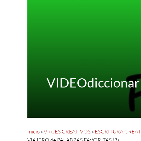
VIDEOdiccionar
Inicio
»
VIAJES CREATIVOS
»
ESCRITURA CREATI
VIAJERO de PALABRAS FAVORITAS (3)