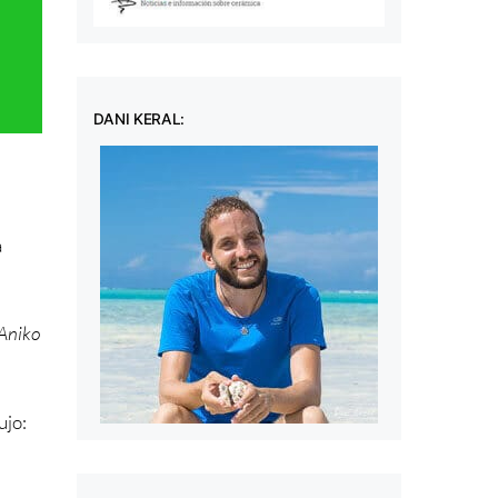
DANI KERAL:
a
Aniko
ujo: