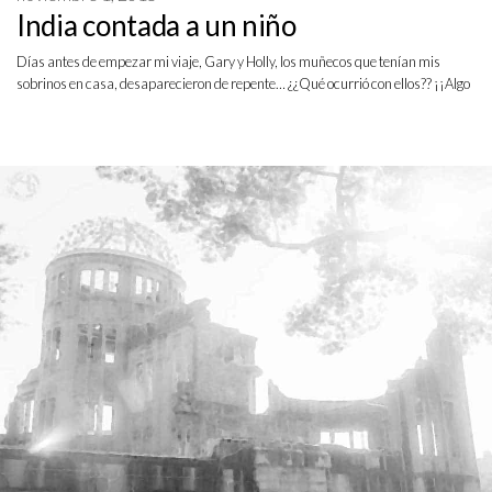
India contada a un niño
Días antes de empezar mi viaje, Gary y Holly, los muñecos que tenían mis
sobrinos en casa, desaparecieron de repente… ¿¿Qué ocurrió con ellos?? ¡¡Algo