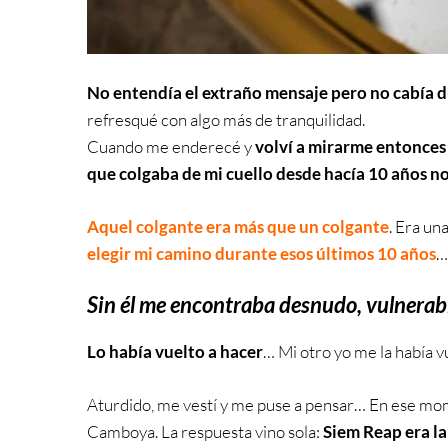
No entendía el extraño mensaje pero
no cabía d
refresqué con algo más de tranquilidad.
Cuando me enderecé y
volví a mirarme entonces 
que colgaba de mi cuello desde hacía 10 años no
Aquel colgante era más que un colgante
. Era un
elegir mi camino durante esos últimos 10 años
…
Sin él me encontraba desnudo, vulnerab
Lo había vuelto a hacer
… Mi otro yo me la había vu
Aturdido, me vestí y me puse a pensar… En ese mom
Camboya. La respuesta vino sola:
Siem Reap era l