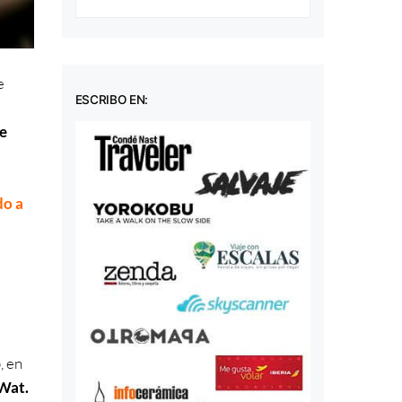
e
ESCRIBO EN:
te
do a
, en
 Wat.