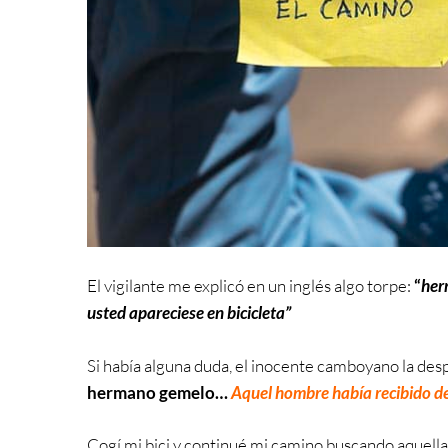
El vigilante me explicó en un inglés algo torpe:
“
her
usted apareciese en bicicleta”
Si había alguna duda, el inocente camboyano la de
hermano gemelo…
Aquel hombre había recibido d
Cogí mi bici y continué mi camino buscando aquella