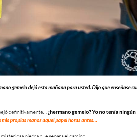
mano gemelo dejó esta mañana para usted. Dijo que enseñase c
spejó definitivamente…
¿hermano gemelo?
Yo no tenía ningún
e mis propias manos aquel papel horas antes…
 misteriosa piedra que separa el camino.