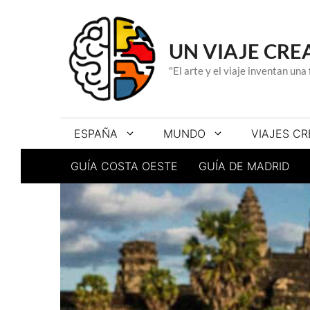
Saltar
al
contenido
UN VIAJE CRE
"El arte y el viaje inventan un
ESPAÑA
MUNDO
VIAJES CR
GUÍA COSTA OESTE
GUÍA DE MADRID