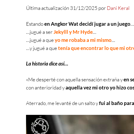
Última actualización 31/12/2025 por
Dani Keral
Estando
en Angkor Wat decidí jugar a un juego
…jugué a ser
Jekylll y Mr Hyde
…
…jugué a que
yo me robaba a mi mismo
…
…y jugué a que
tenía que encontrar lo que mi ot
La historia dice así…
«Me desperté con aquella sensación extraña y
en s
con anterioridad y
aquella vez mi otro yo hizo co
Aterrado, me levanté de un salto y
fui al baño par