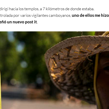
irigí hacia los templos, a 7 kilómetros de donde estaba.
ntrolada por varios vigilantes camboyanos,
uno de ellos me hizo
señó un nuevo post it
.