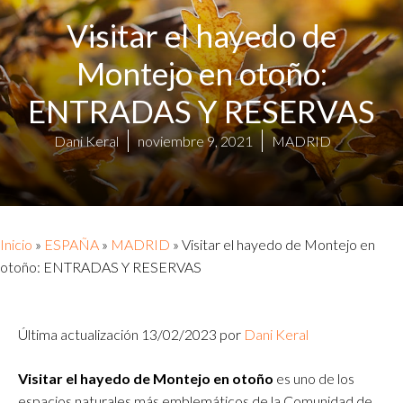
Visitar el hayedo de
Montejo en otoño:
ENTRADAS Y RESERVAS
Dani Keral
noviembre 9, 2021
MADRID
Inicio
»
ESPAÑA
»
MADRID
»
Visitar el hayedo de Montejo en
otoño: ENTRADAS Y RESERVAS
Última actualización 13/02/2023 por
Dani Keral
Visitar el hayedo de Montejo en otoño
es uno de los
espacios naturales más emblemáticos de la Comunidad de