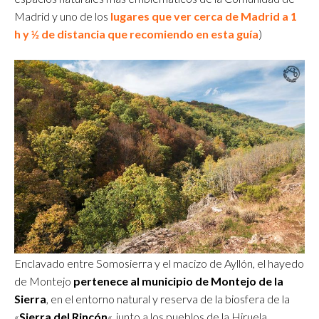
Madrid
y uno de los
lugares que ver cerca de Madrid a 1
h y ½ de distancia que recomiendo en esta guía
)
Enclavado entre Somosierra y el macizo de Ayllón, el hayedo
de Montejo
pertenece al municipio de Montejo de la
Sierra
, en el entorno natural y reserva de la biosfera de la
«
Sierra del Rincón
«, junto a los pueblos de la Hiruela,