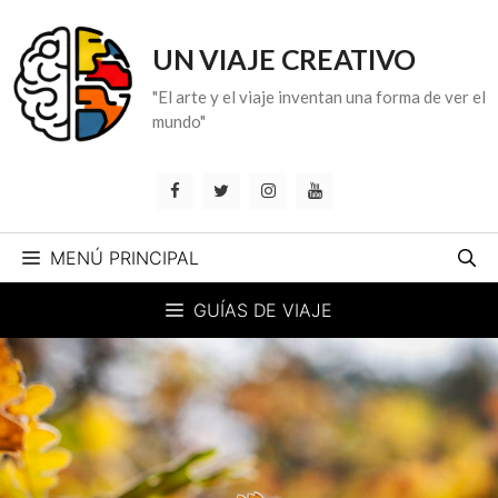
Saltar
al
UN VIAJE CREATIVO
contenido
"El arte y el viaje inventan una forma de ver el
mundo"
MENÚ PRINCIPAL
GUÍAS DE VIAJE