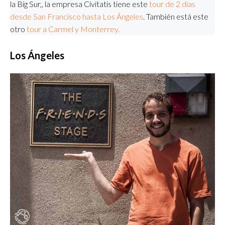
la Big Sur,, la empresa Civitatis tiene este
tour de 2 días
desde San Francisco hasta Los Ángeles
. También está este
otro
tour a Carmel y Monterrey.
Los Ángeles