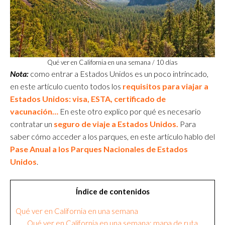
Qué ver en California en una semana / 10 días
Nota:
como entrar a Estados Unidos es un poco intrincado,
en este artículo cuento todos los
requisitos para viajar a
Estados Unidos: visa, ESTA, certificado de
vacunación…
En este otro explico por qué es necesario
contratar un
seguro de viaje a Estados Unidos.
Para
saber cómo acceder a los parques, en este artículo hablo del
Pase Anual a los Parques Nacionales de Estados
Unidos
.
Índice de contenidos
Qué ver en California en una semana
Qué ver en California en una semana: mapa de ruta