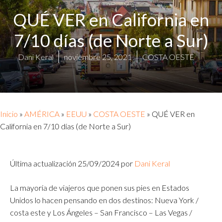
QUÉ VER en California en
7/10 días (de Norte a Sur)
Dani Keral
noviembre 25, 2021
COSTA OESTE
Inicio
»
AMÉRICA
»
EEUU
»
COSTA OESTE
»
QUÉ VER en
California en 7/10 días (de Norte a Sur)
Última actualización 25/09/2024 por
Dani Keral
La mayoría de viajeros que ponen sus pies en Estados
Unidos lo hacen pensando en dos destinos: Nueva York /
costa este y Los Ángeles – San Francisco – Las Vegas /