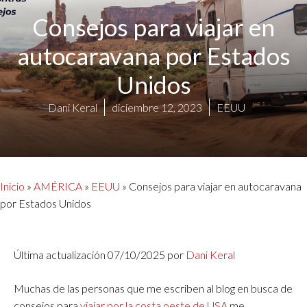
Consejos para viajar en
autocaravana por Estados
Unidos
Dani Keral
diciembre 12, 2023
EEUU
Inicio
»
AMÉRICA
»
EEUU
»
Consejos para viajar en autocaravana
por Estados Unidos
Última actualización 07/10/2025 por
Dani Keral
Muchas de las personas que me escriben al blog en busca de
consejos para
viajar por la costa oeste de USA
me