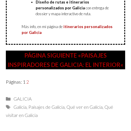
Diseño de rutas e itinerarios
personalizados por Galicia
con entrega de
dossier y mapa interactivo de ruta.
Más info, en mi página de
itinerarios personalizados
por Galicia
PÁGINA SIGUIENTE «PAISAJES
INSPIRADORES DE GALICIA: EL INTERIOR
«
Páginas:
1
2
Categorías
GALICIA
Etiquetas
Galicia
,
Paisajes de Galicia
,
Qué ver en Galicia
,
Qué
visitar en Galicia