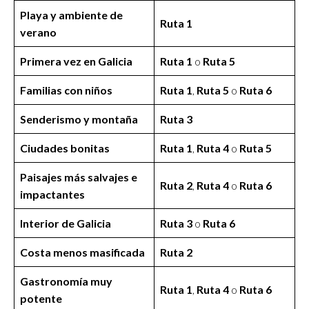
Playa y ambiente de
Ruta 1
verano
Primera vez en Galicia
Ruta 1
o
Ruta 5
Familias con niños
Ruta 1
,
Ruta 5
o
Ruta 6
Senderismo y montaña
Ruta 3
Ciudades bonitas
Ruta 1
,
Ruta 4
o
Ruta 5
Paisajes más salvajes e
Ruta 2
,
Ruta 4
o
Ruta 6
impactantes
Interior de Galicia
Ruta 3
o
Ruta 6
Costa menos masificada
Ruta 2
Gastronomía muy
Ruta 1
,
Ruta 4
o
Ruta 6
potente