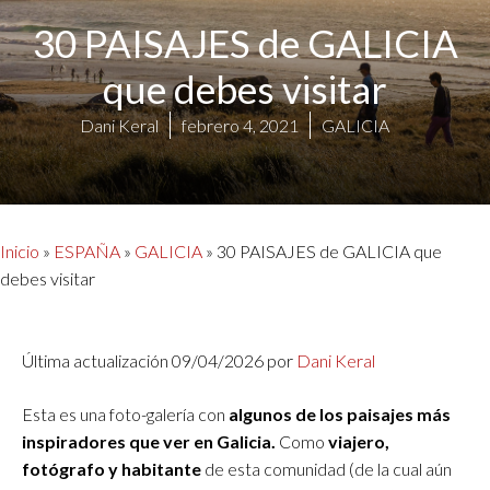
30 PAISAJES de GALICIA
que debes visitar
Dani Keral
febrero 4, 2021
GALICIA
Inicio
»
ESPAÑA
»
GALICIA
»
30 PAISAJES de GALICIA que
debes visitar
Última actualización 09/04/2026 por
Dani Keral
Esta es una foto-galería con
algunos de los paisajes más
inspiradores que ver en Galicia.
Como
viajero,
fotógrafo y habitante
de esta comunidad (de la cual aún