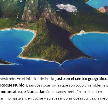
trado. En el interior de la isla,
justo en el centro geográfico
l Roque Nublo
. Esas dos rocas vigías que son todo un emblema 
 mountains de Nunca Jamás
, situadas también en el centro
amino hasta allí, en coche y atravesando sinuosas curvas, la nieb