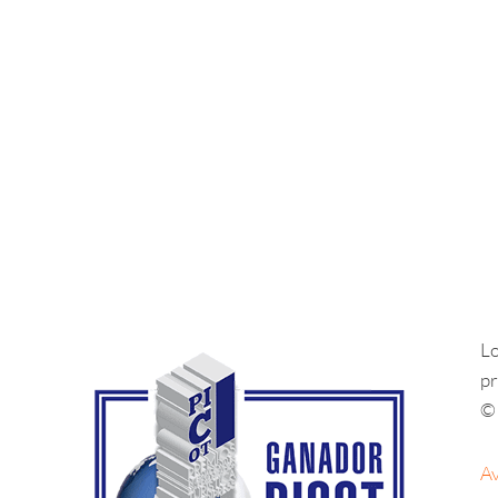
Lo
pr
© 
Av