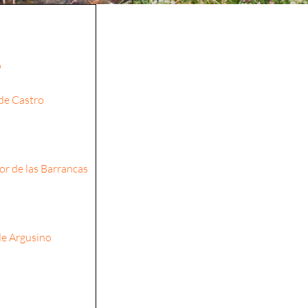
o
 de Castro
or de las Barrancas
de Argusino