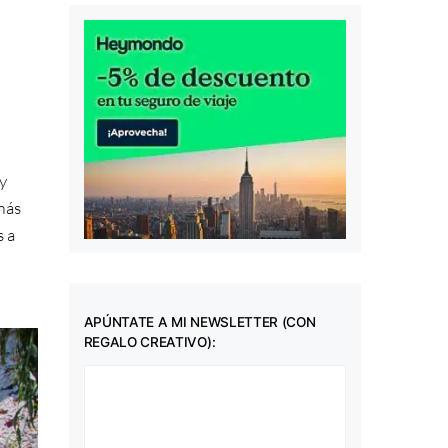
y
más
s a
APÚNTATE A MI NEWSLETTER (CON
REGALO CREATIVO):