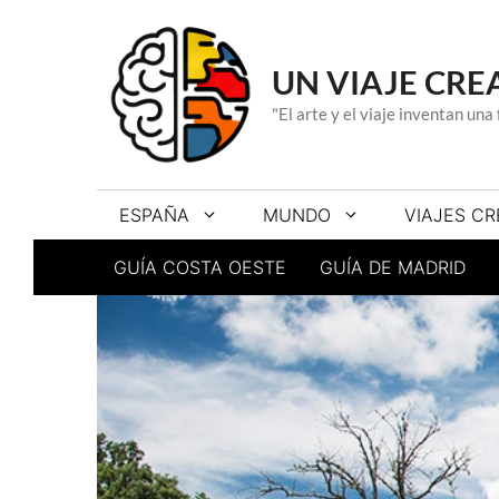
Saltar
al
contenido
UN VIAJE CRE
"El arte y el viaje inventan un
ESPAÑA
MUNDO
VIAJES CR
GUÍA COSTA OESTE
GUÍA DE MADRID