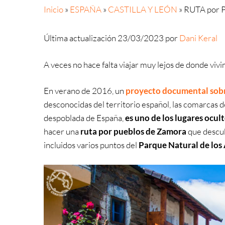
Inicio
»
ESPAÑA
»
CASTILLA Y LEÓN
»
RUTA por P
Última actualización 23/03/2023 por
Dani Keral
A veces no hace falta viajar muy lejos de donde viv
En verano de 2016, un
proyecto documental sobr
desconocidas del territorio español, las comarcas de
despoblada de España,
es uno de los lugares ocult
hacer una
ruta por pueblos de Zamora
que descub
incluidos varios puntos del
Parque Natural de los A