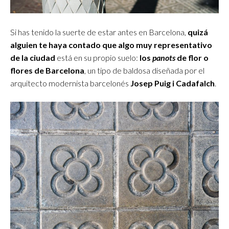
Si has tenido la suerte de estar antes en Barcelona,
quizá
alguien te haya contado que algo muy representativo
de la ciudad
está en su propio suelo:
los
panots
de flor o
flores de Barcelona
, un tipo de baldosa diseñada por el
arquitecto modernista barcelonés
Josep Puig i Cadafalch
.