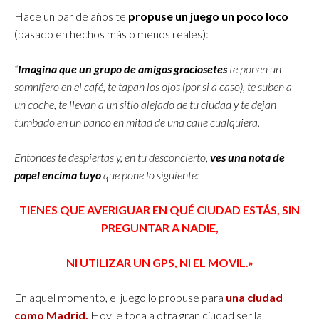
Hace un par de años te
propuse un juego un poco loco
(basado en hechos más o menos reales):
“
Imagina que un grupo de amigos graciosetes
te ponen un
somnífero en el café, te tapan los ojos (por si a caso), te suben a
un coche, te llevan a un sitio alejado de tu ciudad y te dejan
tumbado en un banco en mitad de una calle cualquiera.
Entonces te despiertas y, en tu desconcierto,
ves una nota de
papel encima tuyo
que pone lo siguiente:
TIENES QUE AVERIGUAR EN QUÉ CIUDAD ESTÁS, SIN
PREGUNTAR A NADIE,
NI UTILIZAR UN GPS, NI EL MOVIL.»
En aquel momento, el juego lo propuse para
una ciudad
como Madrid.
Hoy le toca a otra gran ciudad ser la