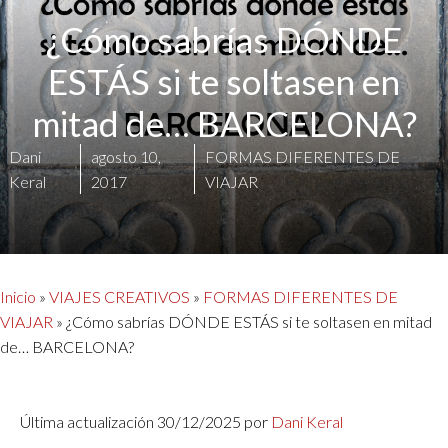
¿Cómo sabrías DÓNDE
ESTÁS si te soltasen en
mitad de… BARCELONA?
Dani
agosto 10,
FORMAS DIFERENTES DE
Keral
2017
VIAJAR
Inicio
»
VIAJES CREATIVOS
»
FORMAS DIFERENTES DE
VIAJAR
»
¿Cómo sabrías DÓNDE ESTÁS si te soltasen en mitad
de… BARCELONA?
Última actualización 30/12/2025 por
Dani Keral