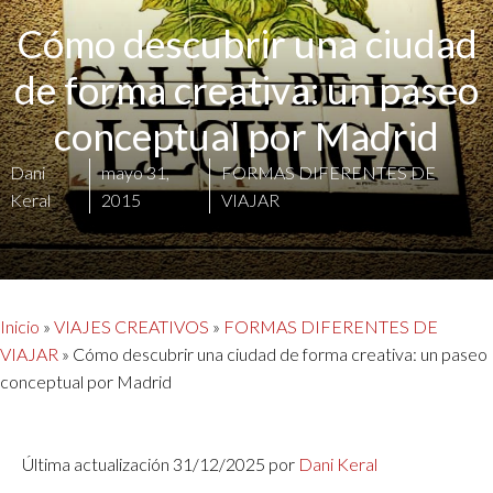
Cómo descubrir una ciudad
de forma creativa: un paseo
conceptual por Madrid
Dani
mayo 31,
FORMAS DIFERENTES DE
Keral
2015
VIAJAR
Inicio
»
VIAJES CREATIVOS
»
FORMAS DIFERENTES DE
VIAJAR
»
Cómo descubrir una ciudad de forma creativa: un paseo
conceptual por Madrid
Última actualización 31/12/2025 por
Dani Keral