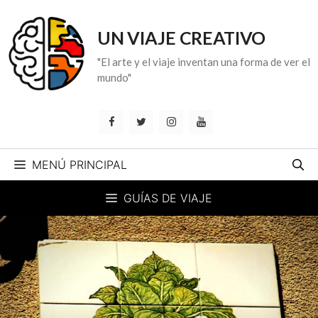
Saltar
al
UN VIAJE CREATIVO
contenido
"El arte y el viaje inventan una forma de ver el
mundo"
MENÚ PRINCIPAL
GUÍAS DE VIAJE