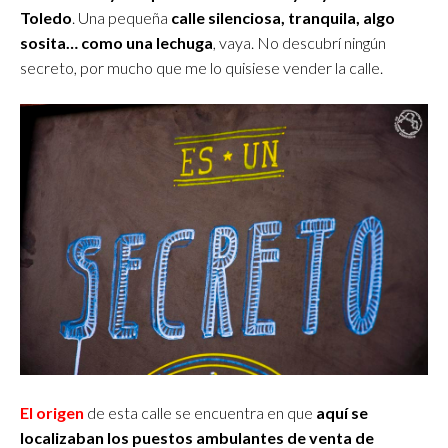
Toledo
. Una pequeña
calle silenciosa, tranquila, algo
sosita… como una lechuga
, vaya. No descubrí ningún
secreto, por mucho que me lo quisiese vender la calle.
El origen
de esta calle se encuentra en que
aquí se
localizaban los puestos ambulantes de venta de