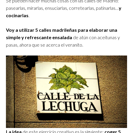
Se pueden hacer muchas cosas con las calles de Madrid:
pasearlas, mirarlas, ensuciarlas, corretearlas, patinarlas…
y
cocinarlas
.
Voy a utilizar 5 calles madrileñas para elaborar una
simple y refrescante ensalada
de atún con aceitunas y
pasas, ahora que se acerca el veranito.
La idea
de este ejercicio creativo es la siguiente:
coger 5