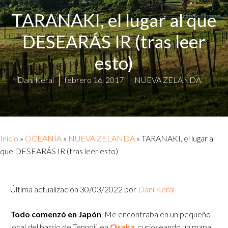
TARANAKI, el lugar al que
DESEARÁS IR (tras leer
esto)
Dani Keral
febrero 16, 2017
NUEVA ZELANDA
Inicio
»
OCEANÍA
»
NUEVA ZELANDA
»
TARANAKI, el lugar al
que DESEARÁS IR (tras leer esto)
Última actualización 30/03/2022 por
Dani Keral
Todo comenzó en Japón
. Me encontraba en un pequeño
local del barrio de Tennoji, en
Osaka
, curioseando un mapa.