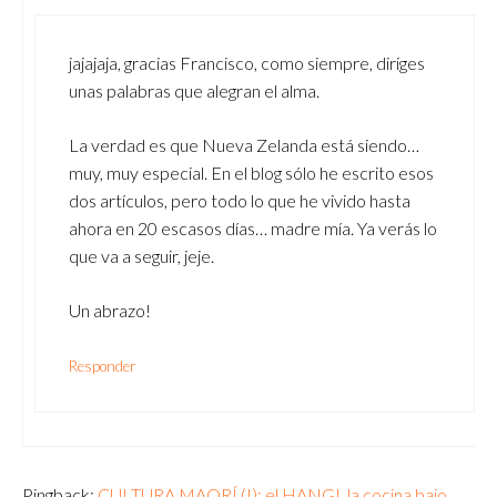
jajajaja, gracias Francisco, como siempre, diriges
unas palabras que alegran el alma.
La verdad es que Nueva Zelanda está siendo…
muy, muy especial. En el blog sólo he escrito esos
dos artículos, pero todo lo que he vivido hasta
ahora en 20 escasos días… madre mía. Ya verás lo
que va a seguir, jeje.
Un abrazo!
Responder
Pingback:
CULTURA MAORÍ (I): el HANGI, la cocina bajo