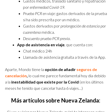
Gastos médicos, traslado sanitario y repatriación
por
enfermedad Covid-19
.
Prueba PCR en viaje
: gastos derivados de la prueba
si ha sido prescrita por un médico.
Gastos derivados por
prolongación de estancia por
cuarentena
médica.
Descuento prueba PCR previa
.
App de asistencia en viaje
, que cuenta con:
Chat médico 24h
Llamada de asistencia gratuita a través de la App.
Aparte, Mondo tiene la
opción de añadir
seguros de
cancelación
,
lo cual me parece fundamental hoy día debido
a la
inestabilidad que existe por la Covid
(en los últimos
meses he tenido que cancelar hasta 6 viajes…)
Más artículos sobre Nueva Zelanda:
Si vas a viajar por Nueva Zelanda, quizá te interesen estos