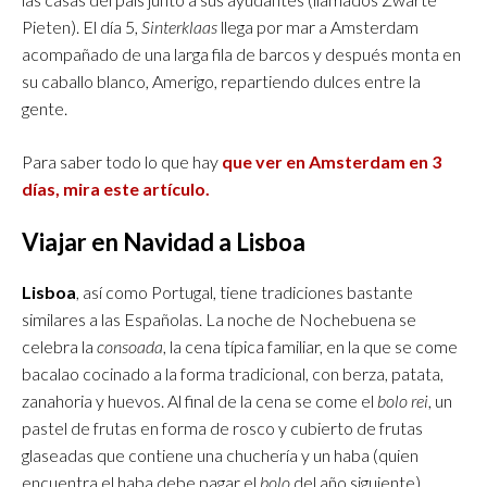
Pieten). El día 5,
Sinterklaas
llega por mar a Amsterdam
acompañado de una larga fila de barcos y después monta en
su caballo blanco, Amerigo, repartiendo dulces entre la
gente.
Para saber todo lo que hay
que ver en Amsterdam en 3
días, mira este artículo.
Viajar en Navidad a Lisboa
Lisboa
, así como Portugal, tiene tradiciones bastante
similares a las Españolas. La noche de Nochebuena se
celebra la
consoada
, la cena típica familiar, en la que se come
bacalao cocinado a la forma tradicional, con berza, patata,
zanahoria y huevos. Al final de la cena se come el
bolo rei
, un
pastel de frutas en forma de rosco y cubierto de frutas
glaseadas que contiene una chuchería y un haba (quien
encuentra el haba debe pagar el
bolo
del año siguiente).