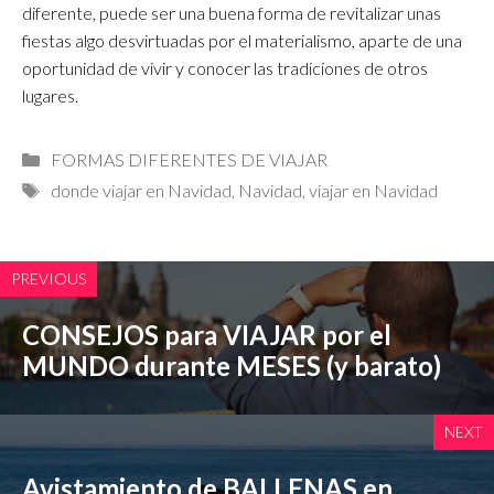
diferente, puede ser una buena forma de revitalizar unas
fiestas algo desvirtuadas por el materialismo, aparte de una
oportunidad de vivir y conocer las tradiciones de otros
lugares.
Categorías
FORMAS DIFERENTES DE VIAJAR
Etiquetas
donde viajar en Navidad
,
Navidad
,
viajar en Navidad
PREVIOUS
CONSEJOS para VIAJAR por el
MUNDO durante MESES (y barato)
NEXT
Avistamiento de BALLENAS en