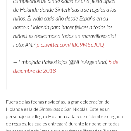
cumpleaños de Sinterklaas! Es una fiesta típica
de Holanda donde Sinterklaas trae regalos a los
niños. Él viaja cada año desde España en su
barco a Holanda para hacer felices a todos los
niños.Les deseamos a todos un maravilloso día!
Foto: ANP
pic.twitter.com/TdC9M5pJUQ
— Embajada PaísesBajos (@NLinArgentina)
5 de
diciembre de 2018
Fuera de las fechas navideñas
,
la gran celebración de
Holanda es la de
Sinterklaas
o San Nicolás. Este es un
personaje que llega a Holanda cada 5 de diciembre cargado
de regalos, los cuales entregará durante la noche en todas
las casas del país junto a sus ayudantes (llamados Zwarte