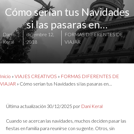
Cómo serían tus Navidades
si las pasaras en…
Dani
diciembre 12,
FORMAS DIFERENTES DE
Keral
2018
VIAJAR
Inicio
»
VIAJES CREATIVOS
»
FORMAS DIFERENTES DE
VIAJAR
»
Cómo serían tus Navidades si las pasaras en…
Última actualización 30/12/2025 por
Dani Keral
Cuando se acercan las navidades, muchos deciden pasar las
fiestas en familia para reunirse con su gente. Otros, sin