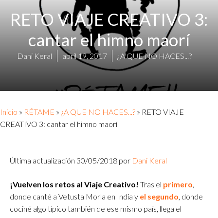
RETO VIAJE CREATIVO 3:
cantar el himno maorí
Dani Keral
abril 19, 2017
¿A QUE NO HACES...?
Inicio
»
RÉTAME
»
¿A QUE NO HACES...?
»
RETO VIAJE
CREATIVO 3: cantar el himno maorí
Última actualización 30/05/2018 por
Dani Keral
¡Vuelven los retos al Viaje Creativo!
Tras el
primero
,
donde canté a Vetusta Morla en India y
el segundo
, donde
cociné algo típico también de ese mismo país, llega el