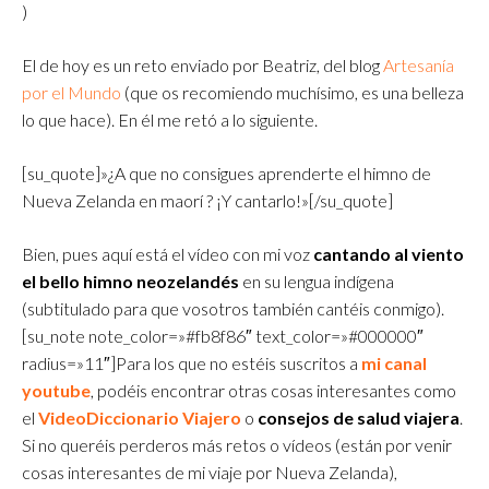
)
El de hoy es un reto enviado por Beatriz, del blog
Artesanía
por el Mundo
(que os recomiendo muchísimo, es una belleza
lo que hace). En él me retó a lo siguiente.
[su_quote]»¿A que no consigues aprenderte el himno de
Nueva Zelanda en maorí ? ¡Y cantarlo!»[/su_quote]
Bien, pues aquí está el vídeo con mi voz
cantando al viento
el bello himno neozelandés
en su lengua indígena
(subtitulado para que vosotros también cantéis conmigo).
[su_note note_color=»#fb8f86″ text_color=»#000000″
radius=»11″]
Para los que no estéis suscritos a
mi canal
youtube
, podéis encontrar otras cosas interesantes como
el
VideoDiccionario Viajero
o
consejos de salud viajera
.
Si no queréis perderos más retos o vídeos (están por venir
cosas interesantes de mi viaje por Nueva Zelanda),