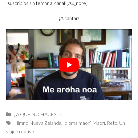
¡suscribíos sin temor al canal!
[/su_note]
¡A cantar!
Categorías
¿A QUE NO HACES...?
Etiquetas
Himno Nueva Zelanda
,
Idioma maorí
,
Maorí
,
Reto
,
Un
viaje creativo