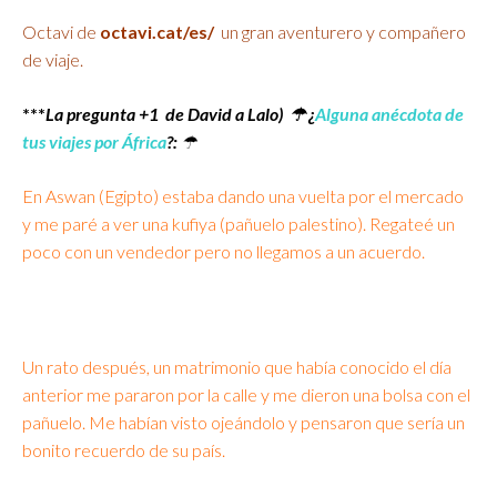
Octavi de
octavi.cat/es/
un gran aventurero y compañero
de viaje.
***
La pregunta +1 de David a Lalo) ☂ ¿
Alguna anécdota de
tus viajes por África
?
:
☂
En Aswan (Egipto) estaba dando una vuelta por el mercado
y me paré a ver una kufiya (pañuelo palestino). Regateé un
poco con un vendedor pero no llegamos a un acuerdo.
Un rato después, un matrimonio que había conocido el día
anterior me pararon por la calle y me dieron una bolsa con el
pañuelo. Me habían visto ojeándolo y pensaron que sería un
bonito recuerdo de su país.