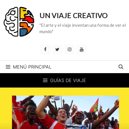
Saltar
al
UN VIAJE CREATIVO
contenido
"El arte y el viaje inventan una forma de ver el
mundo"
MENÚ PRINCIPAL
GUÍAS DE VIAJE