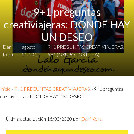
9+1 preguntas
creativiajeras: DONDE HAY
UN DESEO
Dani
agosto
9+1 PREGUNTAS CREATIVIAJERAS
,
Keral
21, 2015
9+1 (GRUPO TORTILLA)
Inicio
»
9+1 PREGUNTAS CREATIVIAJERAS
»
9+1 preguntas
creativiajeras: DONDE HAY UN DESEO
Última actualización 16/03/2020 por
Dani Keral