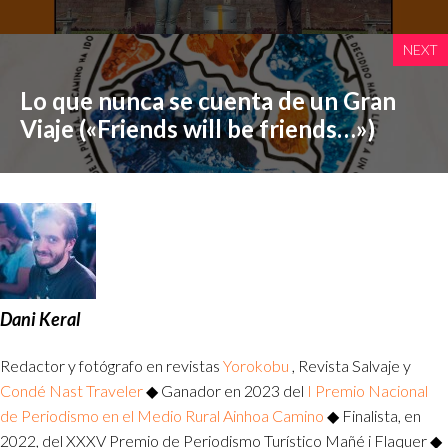
NEXT
Lo que nunca se cuenta de un Gran
Viaje («Friends will be friends…»)
Dani Keral
Redactor y fotógrafo en revistas
Yorokobu
, Revista Salvaje y
Condé Nast Traveler
◆ Ganador en 2023 del
I Premio Nacional
de Periodismo en el Medio Rural Ainhoa Camino
◆ Finalista, en
2022, del XXXV Premio de Periodismo Turístico Mañé i Flaquer ◆