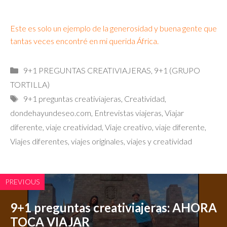
Este es solo un ejemplo de la generosidad y buena gente que
tantas veces encontré en mi querida África.
Categorías
9+1 PREGUNTAS CREATIVIAJERAS
,
9+1 (GRUPO
TORTILLA)
Etiquetas
9+1 preguntas creativiajeras
,
Creatividad
,
dondehayundeseo.com
,
Entrevistas viajeras
,
Viajar
diferente
,
viaje creatividad
,
Viaje creativo
,
viaje diferente
,
Viajes diferentes
,
viajes originales
,
viajes y creatividad
PREVIOUS
9+1 preguntas creativiajeras: AHORA
TOCA VIAJAR