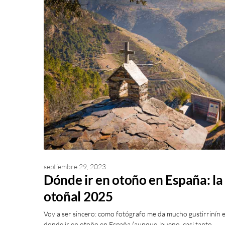
septiembre 29, 2023
Dónde ir en otoño en España: l
otoñal 2025
Voy a ser sincero: como fotógrafo me da mucho gustirrinín es
donde ir en otoño en España (aunque, bueno, casi tanto