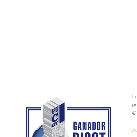
Lo
pr
© 
Av