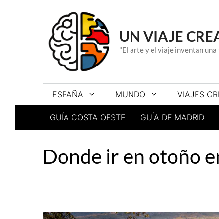
Saltar
al
contenido
UN VIAJE CRE
"El arte y el viaje inventan un
ESPAÑA
MUNDO
VIAJES CR
GUÍA COSTA OESTE
GUÍA DE MADRID
Donde ir en otoño 