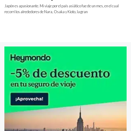
Japón es apasionante. Mi viaje por el país asiático fue de un mes, en el cual
recorrí los alrededores de Nara, Osaka y Kioto, la gran