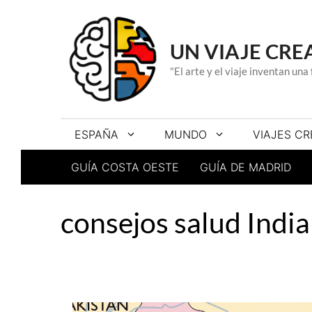
Saltar
al
contenido
UN VIAJE CRE
"El arte y el viaje inventan un
ESPAÑA
MUNDO
VIAJES CR
GUÍA COSTA OESTE
GUÍA DE MADRID
consejos salud India