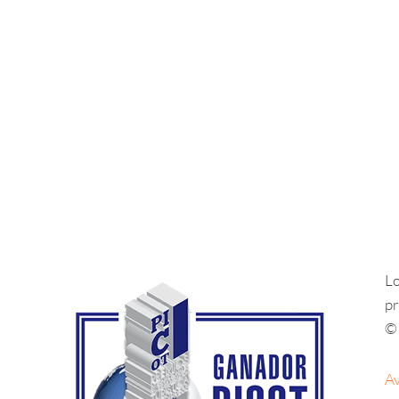
Lo
pr
© 
Av