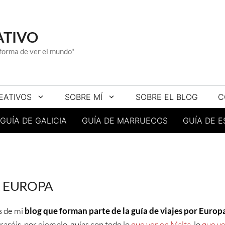
ATIVO
a forma de ver el mundo"
EATIVOS
SOBRE MÍ
SOBRE EL BLOG
C
GUÍA DE GALICIA
GUÍA DE MARRUECOS
GUÍA DE 
R EUROPA
s de mi
blog que forman parte de la guía de viajes por Europ
raréis, por ejemplo, guías con todo lo
que ver en Malta
, lo
que ve