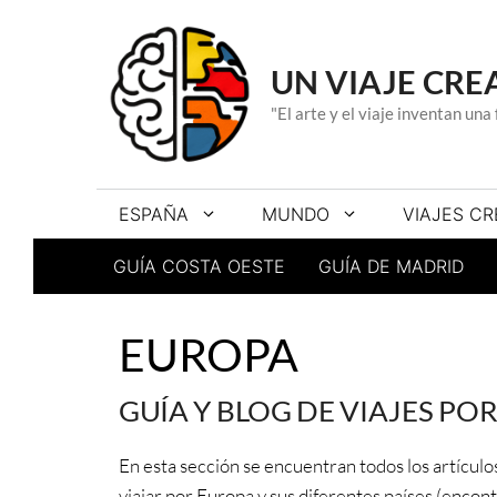
Saltar
al
contenido
UN VIAJE CRE
"El arte y el viaje inventan un
ESPAÑA
MUNDO
VIAJES CR
GUÍA COSTA OESTE
GUÍA DE MADRID
EUROPA
GUÍA Y BLOG DE VIAJES PO
En esta sección se encuentran todos los artículo
viajar por Europa y sus diferentes países (encont