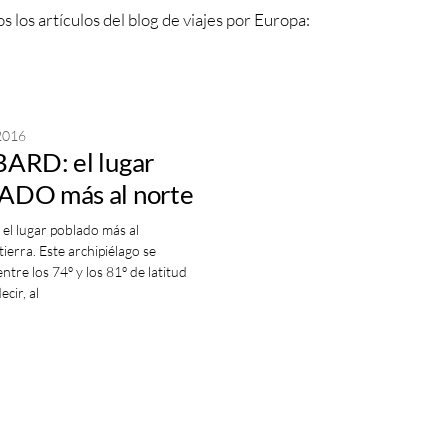
s los artículos del blog de viajes por Europa:
2016
ARD: el lugar
DO más al norte
 TIERRA
 el lugar poblado más al
tierra. Este archipiélago se
ntre los 74º y los 81º de latitud
cir, al