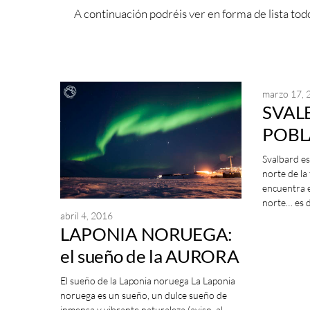
A continuación podréis ver en forma de lista todo
marzo 17, 
SVALB
POBLA
de la
Svalbard es
norte de la 
encuentra e
norte… es de
abril 4, 2016
LAPONIA NORUEGA:
el sueño de la AURORA
El sueño de la Laponia noruega La Laponia
noruega es un sueño, un dulce sueño de
inmensa y vibrante naturaleza (aviso, al