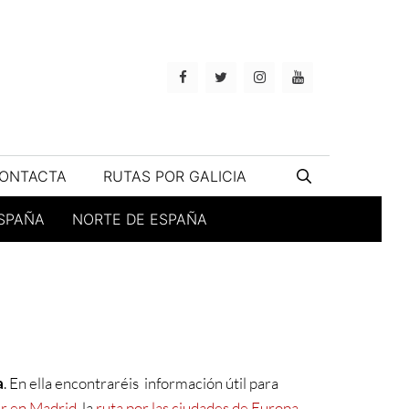
ONTACTA
RUTAS POR GALICIA
ESPAÑA
NORTE DE ESPAÑA
a
. En ella encontraréis información útil para
r en Madrid,
la
ruta por las ciudades de Europa