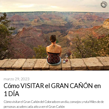
marzo 29, 2023
Cómo VISITAR el GRAN CAÑÓN en
1 DÍA
Cómo visitar el Gran Cañón del Colorado en un día, consejos y ruta Miles de de
personas acuden cada año a ver el Gran Cañón